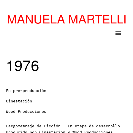
MANUELA MARTELLI
menu
1976
En pre-producción
Cinestación
Wood Producciones
Largometraje de Ficción – En etapa de desarrollo
Producido por Cinestación y Wood Producciones