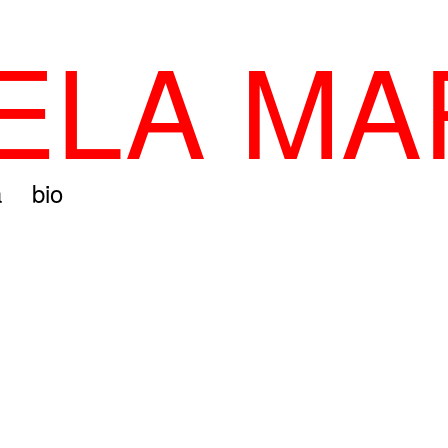
LA MA
a
bio