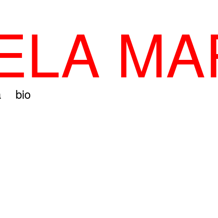
LA MA
a
bio