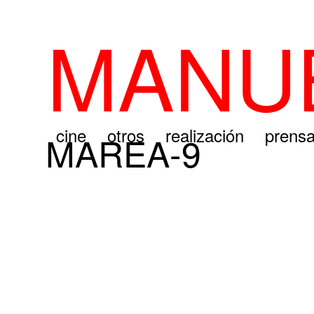
MANUE
cine
otros
realización
prens
MAREA-9